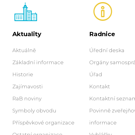
Aktuality
Radnice
Aktuálně
Úřední deska
Základní informace
Orgány samospr
Historie
Úřad
Zajímavosti
Kontakt
RaB noviny
Kontaktní sezna
Symboly obvodu
Povinně zveřejň
Příspěvkové organizace
informace
Ostatní organizace
Vyhlášky