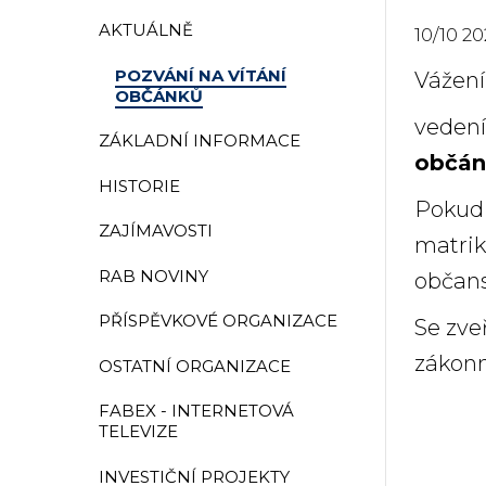
AKTUÁLNĚ
10
/
10
20
POZVÁNÍ NA VÍTÁNÍ
Vážení
OBČÁNKŮ
vedení
ZÁKLADNÍ INFORMACE
občánk
HISTORIE
Pokud 
ZAJÍMAVOSTI
matrik
RAB NOVINY
občans
PŘÍSPĚVKOVÉ ORGANIZACE
Se zve
zákonn
OSTATNÍ ORGANIZACE
FABEX - INTERNETOVÁ
TELEVIZE
INVESTIČNÍ PROJEKTY