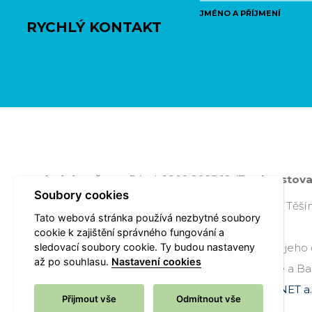
JMÉNO A PŘÍJMENÍ
RYCHLÝ KONTAKT
Poslední změna:
Pátek 10.10.2025 12:47
- krestov
Soubory cookies
Úřad městského obvodu Radvanice a Bartovice, Těšínsk
Tato webová stránka používá nezbytné soubory
Radvanice
cookie k zajištění správného fungování a
sledovací soubory cookie. Ty budou nastaveny
Všechna práva vyhrazena - použití obsahu nebo jeho 
až po souhlasu.
Nastavení cookies
souhlasem Úřadu městského obvodu Radvanice a Bar
Webové stránky jsou ve správě společnosti
OVANET a.
Přijmout vše
Odmítnout vše