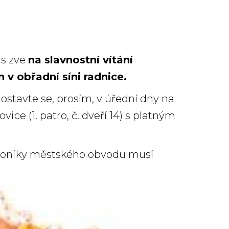
ás zve
na slavnostní vítání
 v obřadní síni radnice.
stavte se, prosím, v úřední dny na
e (1. patro, č. dveří 14) s platným
 kroniky městského obvodu musí