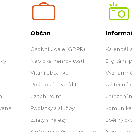
Občan
Informač
Osobní údaje (GDPR)
Kalendář 
ávy
Nabídka nemovitostí
Digitální
Vítání občánků
Významné 
Potřebuji si vyřídit
Užitečné 
m
Czech Point
Zařazení 
ované
Poplatky a služby
komunika
Ztráty a nálezy
Sběrný dv
Služebna městské policie
Nepovolen