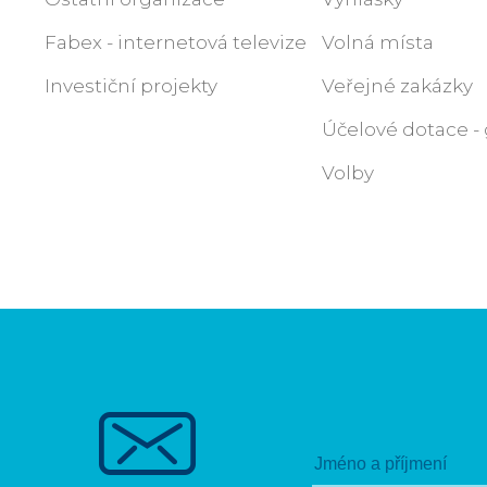
Fabex - internetová televize
Volná místa
Investiční projekty
Veřejné zakázky
Účelové dotace - 
Volby