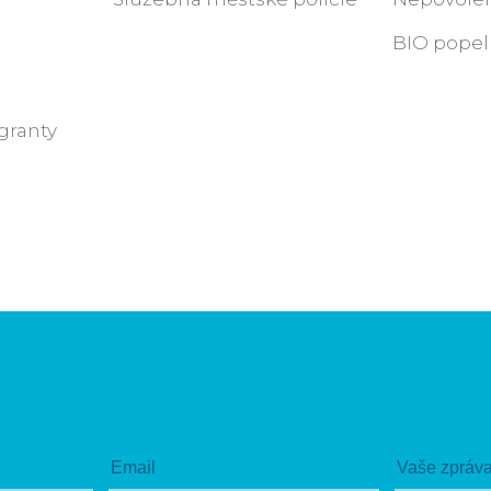
BIO popel
granty