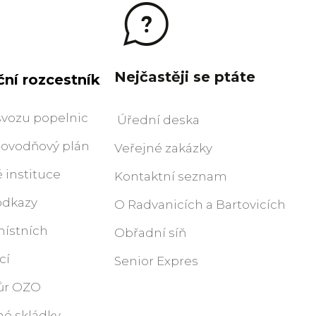
Nejčastěji se ptáte
ní rozcestník
svozu popelnic
Úřední deska
 povodňový plán
Veřejné zakázky
instituce
Kontaktní seznam
odkazy
O Radvanicích a Bartovicích
místních
Obřadní síň
cí
Senior Expres
ůr OZO
é skládky