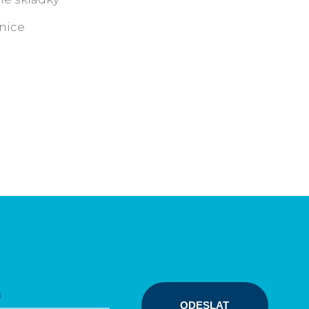
nice
ODESLAT